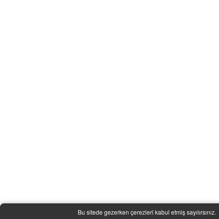
Bu sitede gezerken çerezleri kabul etmiş sayılırsınız.