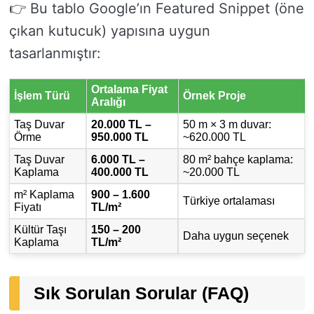
👉 Bu tablo Google’ın Featured Snippet (öne
çıkan kutucuk) yapısına uygun
tasarlanmıştır:
Ortalama Fiyat
İşlem Türü
Örnek Proje
Aralığı
Taş Duvar
20.000 TL –
50 m × 3 m duvar:
Örme
950.000 TL
~620.000 TL
Taş Duvar
6.000 TL –
80 m² bahçe kaplama:
Kaplama
400.000 TL
~20.000 TL
m² Kaplama
900 – 1.600
Türkiye ortalaması
Fiyatı
TL/m²
Kültür Taşı
150 – 200
Daha uygun seçenek
Kaplama
TL/m²
Sık Sorulan Sorular (FAQ)