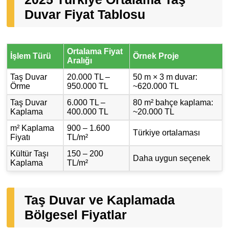
Duvar Fiyat Tablosu
Ortalama Fiyat
İşlem Türü
Örnek Proje
Aralığı
Taş Duvar
20.000 TL –
50 m × 3 m duvar:
Örme
950.000 TL
~620.000 TL
Taş Duvar
6.000 TL –
80 m² bahçe kaplama:
Kaplama
400.000 TL
~20.000 TL
m² Kaplama
900 – 1.600
Türkiye ortalaması
Fiyatı
TL/m²
Kültür Taşı
150 – 200
Daha uygun seçenek
Kaplama
TL/m²
Taş Duvar ve Kaplamada
Bölgesel Fiyatlar